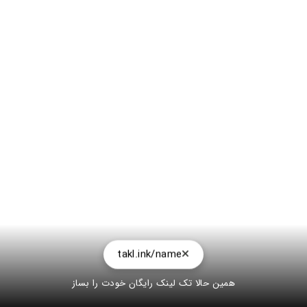
takl.ink/name
همین حالا تک لینک رایگان خودت را بساز