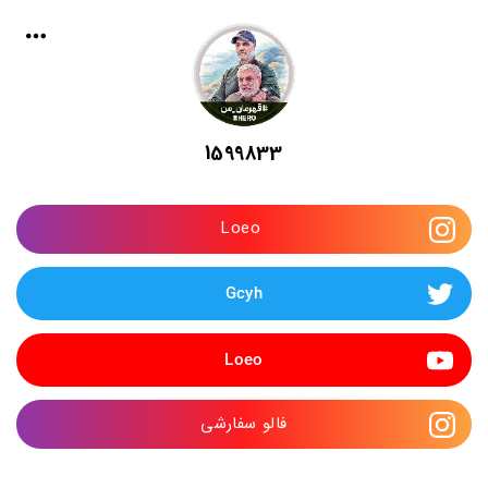
1599833
 Loeo
Gcyh
Loeo
فالو سفارشی