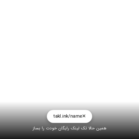
takl.ink/name
همین حالا تک لینک رایگان خودت را بساز